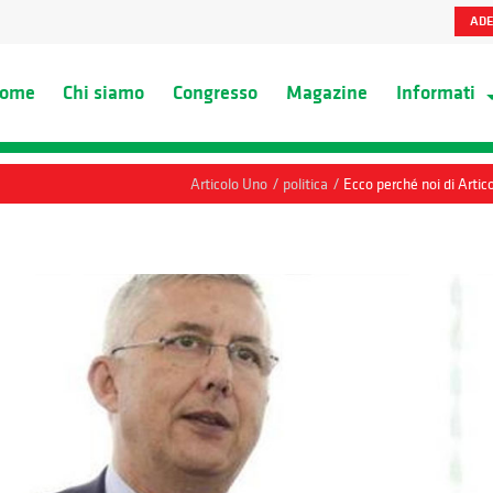
ADE
ome
Chi siamo
Congresso
Magazine
Informati
/
/
Articolo Uno
politica
Ecco perché noi di Artic