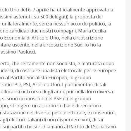
colo Uno del 6-7 aprile ha ufficialmente approvato a
ssimi astenuti, su 500 delegati) la proposta del
unilateralmente, senza nessun accordo politico, la
sono candidati due nostri compagni, Maria Cecilia
 Economia di Articolo Uno, nella circoscrizione
re uscente, nella circoscrizione Sud. Io ho la
Massimo Paolucci.
fferta, che certamente non soddisfa, è maturata dopo
dersi, di costruire una lista elettorale per le europee
anno al Partito Socialista Europeo, al gruppo
tici: PD, PSI, Articolo Uno. I parlamentari di tali
collocatisi nel corso degli anni, pur nella loro diversa
, si sono riconosciuti nel PSE e nel gruppo
ppo, stringere un accordo su base di reciproco
nstatazione del diverso peso elettorale, e consentire,
gli elettori italiani di non disperdere voti, di far
 sui partiti che si richiamano al Partito del Socialismo