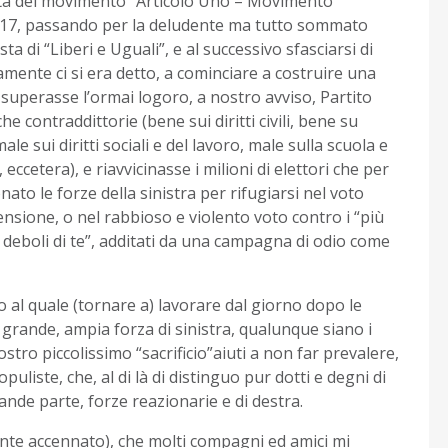
ascita del movimento “Articolo Uno – Movimento
 2017, passando per la deludente ma tutto sommato
sta di “Liberi e Uguali”, e al successivo sfasciarsi di
samente ci si era detto, a cominciare a costruire una
 superasse l’ormai logoro, a nostro avviso, Partito
he contraddittorie (bene sui diritti civili, bene su
ale sui diritti sociali e del lavoro, male sulla scuola e
eccetera), e riavvicinasse i milioni di elettori che per
o le forze della sinistra per rifugiarsi nel voto
tensione, o nel rabbioso e violento voto contro i “più
“più deboli di te”, additati da una campagna di odio come
o al quale (tornare a) lavorare dal giorno dopo le
 grande, ampia forza di sinistra, qualunque siano i
tro piccolissimo “sacrificio”aiuti a non far prevalere,
uliste, che, al di là di distinguo pur dotti e degni di
ande parte, forze reazionarie e di destra.
nte accennato), che molti compagni ed amici mi