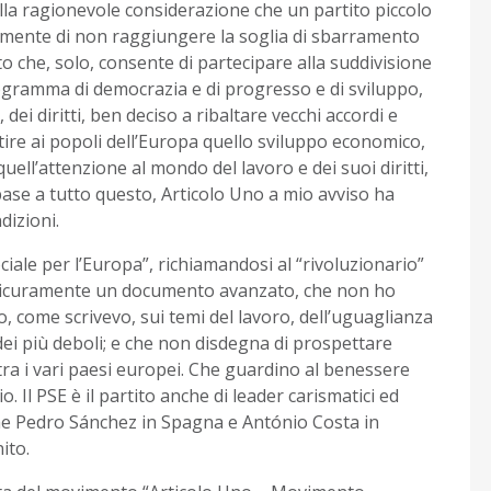
lla ragionevole considerazione che un partito piccolo
amente di non raggiungere la soglia di sbarramento
 che, solo, consente di partecipare alla suddivisione
ogramma di democrazia e di progresso e di sviluppo,
dei diritti, ben deciso a ribaltare vecchi accordi e
tire ai popoli dell’Europa quello sviluppo economico,
quell’attenzione al mondo del lavoro e dei suoi diritti,
 base a tutto questo, Articolo Uno a mio avviso ha
dizioni.
iale per l’Europa”, richiamandosi al “rivoluzionario”
 sicuramente un documento avanzato, che non ho
, come scrivevo, sui temi del lavoro, dell’uguaglianza
i dei più deboli; e che non disdegna di prospettare
ra i vari paesi europei. Che guardino al benessere
io. Il PSE è il partito anche di leader carismatici ed
 come Pedro Sánchez in Spagna e António Costa in
ito.