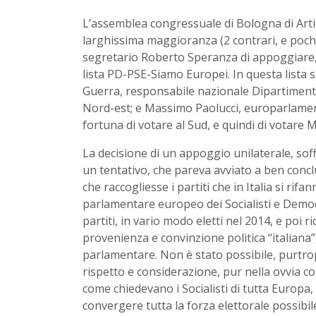
L’assemblea congressuale di Bologna di Arti
larghissima maggioranza (2 contrari, e pochi
segretario Roberto Speranza di appoggiare, 
lista PD-PSE-Siamo Europei. In questa lista 
Guerra, responsabile nazionale Dipartimento
Nord-est; e Massimo Paolucci, europarlamenta
fortuna di votare al Sud, e quindi di votare 
La decisione di un appoggio unilaterale, so
un tentativo, che pareva avviato a ben conclu
che raccogliesse i partiti che in Italia si rif
parlamentare europeo dei Socialisti e Democra
partiti, in vario modo eletti nel 2014, e poi ri
provenienza e convinzione politica “italiana”
parlamentare. Non è stato possibile, purtro
rispetto e considerazione, pur nella ovvia co
come chiedevano i Socialisti di tutta Europa, a
convergere tutta la forza elettorale possibile