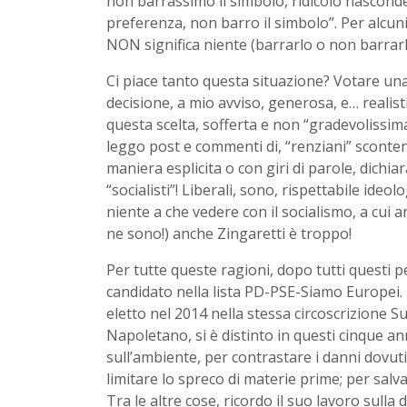
non barrassimo il simbolo, ridicolo nasconders
preferenza, non barro il simbolo”. Per alcun
NON significa niente (barrarlo o non barrarl
Ci piace tanto questa situazione? Votare una l
decisione, a mio avviso, generosa, e… realis
questa scelta, sofferta e non “gradevolissima
leggo post e commenti di, “renziani” scontenti 
maniera esplicita o con giri di parole, dichia
“socialisti”! Liberali, sono, rispettabile ide
niente a che vedere con il socialismo, a cui a
ne sono!) anche Zingaretti è troppo!
Per tutte queste ragioni, dopo tutti questi 
candidato nella lista PD-PSE-Siamo Europei
eletto nel 2014 nella stessa circoscrizione Su
Napoletano, si è distinto in questi cinque a
sull’ambiente, per contrastare i danni dovut
limitare lo spreco di materie prime; per salva
Tra le altre cose, ricordo il suo lavoro sulla