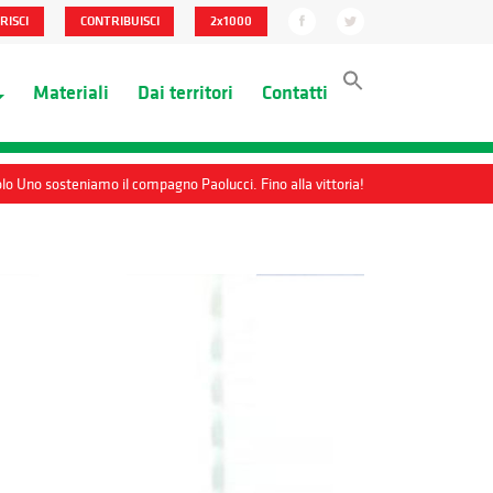
RISCI
CONTRIBUISCI
2x1000
Materiali
Dai territori
Contatti
olo Uno sosteniamo il compagno Paolucci. Fino alla vittoria!