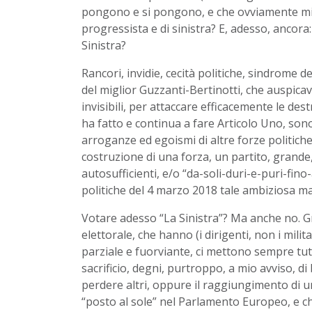
pongono e si pongono, e che ovviamente mi 
progressista e di sinistra? E, adesso, ancora:
Sinistra?
Rancori, invidie, cecità politiche, sindrome de
del miglior Guzzanti-Bertinotti, che auspicava 
invisibili, per attaccare efficacemente le de
ha fatto e continua a fare Articolo Uno, sono
arroganze ed egoismi di altre forze politich
costruzione di una forza, un partito, grande, 
autosufficienti, e/o “da-soli-duri-e-puri-fino-
politiche del 4 marzo 2018 tale ambiziosa ma,
Votare adesso “La Sinistra”? Ma anche no. G
elettorale, che hanno (i dirigenti, non i milit
parziale e fuorviante, ci mettono sempre tu
sacrificio, degni, purtroppo, a mio avviso, d
perdere altri, oppure il raggiungimento di un
“posto al sole” nel Parlamento Europeo, e che