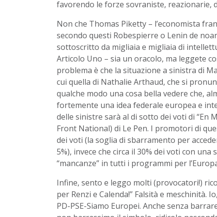
favorendo le forze sovraniste, reazionarie, d
Non che Thomas Piketty – l’economista franc
secondo questi Robespierre o Lenin de noant
sottoscritto da migliaia e migliaia di intellett
Articolo Uno – sia un oracolo, ma leggete cos
problema è che la situazione a sinistra di Ma
cui quella di Nathalie Arthaud, che si pronunci
qualche modo una cosa bella vedere che, alme
fortemente una idea federale europea e inter
delle sinistre sarà al di sotto dei voti di “
Front National) di Le Pen. I promotori di quest
dei voti (la soglia di sbarramento per accede
5%), invece che circa il 30% dei voti con una so
“mancanze” in tutti i programmi per l’Europa 
Infine, sento e leggo molti (provocatori!) ri
per Renzi e Calenda!” Falsità e meschinità. Io
PD-PSE-Siamo Europei. Anche senza barrare i