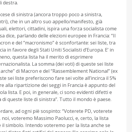
i destra.
ese di sinistra (ancora troppo poco a sinistra,
ri), che in un altro suo appello/manifesto, già
uali, elettori, cittadini, ispira una forza socialista come
a dice, parlando delle elezioni europee in Francia: “Il
cron e del “macronismo” è sconfortante: sei liste, tra
a in favore degli Stati Uniti Socialisti d’Europa. E’ in
no, questa lista ha il merito di esprimere
nazionalista. La somma (dei voti) di queste sei liste
En Marche” di Macron e del “Rassemblement National” (ex
e sei liste preferiscono fare sei volte all’incirca il 5%
re alla ripartizione dei seggi in Francia è appunto del
la lista. E poi, in generale, ci sono evidenti difetti e
di queste liste di sinistra”. Tutto il mondo è paese.
cordare, ad ogni piè sospinto: “Voterete PD, voterete
, noi, voteremo Massimo Paolucci, e, certo, la lista
l simbolo. Intendo voteremo per la lista anche se