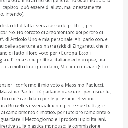
i dietro finti artifici del genere: “Io esprimo solo la
i, capisco, può essere di aiuto, ma, onestamente,
o, intendo).
ista di tal fatta, senza accordo politico, per
tica? No. Ho cercato di argomentare del perché di
”, di Articolo Uno e mia personale. Ah, parlo con, e
delle aperture a sinistra (sic!) di Zingaretti, che in
rano di fatto il loro voto per +Europa. Ecco i
ologia e formazione politica, italiane ed europee, ma
ncora molti di noi guardano, Ma per i renziani (sì, ce
pensieri, confermo il mio voto a Massimo Paolucci,
. Massimo Paolucci è parlamentare europeo uscente,
d in cui è candidato per le prossime elezioni.
nni a Bruxelles essenzialmente per le sue battaglie
i al cambiamento climatico, per tutelare l’ambiente e
guardare il Mezzogiorno e i prodotti tipici italiani.
 direttiva sulla plastica monouso; la commissione