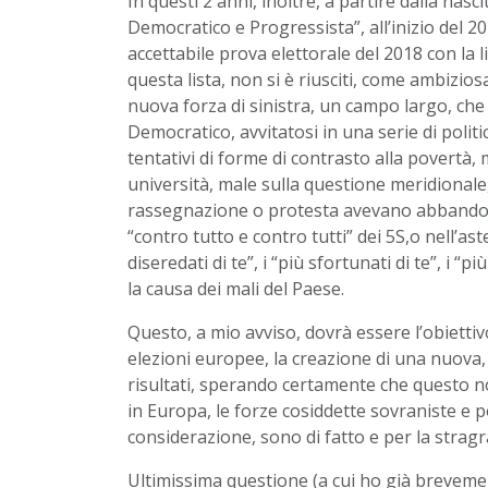
In questi 2 anni, inoltre, a partire dalla n
Democratico e Progressista”, all’inizio del
accettabile prova elettorale del 2018 con la li
questa lista, non si è riusciti, come ambizio
nuova forza di sinistra, un campo largo, che
Democratico, avvitatosi in una serie di politic
tentativi di forme di contrasto alla povertà, m
università, male sulla questione meridionale, 
rassegnazione o protesta avevano abbandonat
“contro tutto e contro tutti” dei 5S,o nell’as
diseredati di te”, i “più sfortunati di te”, i 
la causa dei mali del Paese.
Questo, a mio avviso, dovrà essere l’obiettiv
elezioni europee, la creazione di una nuova,
risultati, sperando certamente che questo nos
in Europa, le forze cosiddette sovraniste e pop
considerazione, sono di fatto e per la stragr
Ultimissima questione (a cui ho già breveme