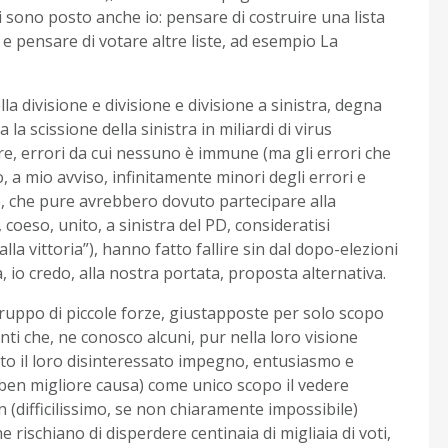
sono posto anche io: pensare di costruire una lista
 e pensare di votare altre liste, ad esempio La
lla divisione e divisione e divisione a sinistra, degna
la scissione della sinistra in miliardi di virus
stre, errori da cui nessuno è immune (ma gli errori che
, a mio avviso, infinitamente minori degli errori e
e, che pure avrebbero dovuto partecipare alla
coeso, unito, a sinistra del PD, consideratisi
alla vittoria”), hanno fatto fallire sin dal dopo-elezioni
 io credo, alla nostra portata, proposta alternativa.
ruppo di piccole forze, giustapposte per solo scopo
anti che, ne conosco alcuni, pur nella loro visione
tto il loro disinteressato impegno, entusiasmo e
i ben migliore causa) come unico scopo il vedere
 (difficilissimo, se non chiaramente impossibile)
 rischiano di disperdere centinaia di migliaia di voti,