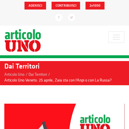
ADERISCI
CONTRIBUISCI
2x1000
Dai Territori
/
/
Articolo Uno
Dai Territori
Articolo Uno Veneto: 25 aprile, Zaia sta con l’Anpi o con La Russa?