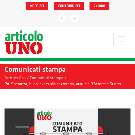
ADERISCI
CONTRIBUISCI
2x1000
Comunicati stampa
/
/
Articolo Uno
Comunicati stampa
Pd: Speranza, buon lavoro alla segreteria, auguri a D’Attorre e Guerra