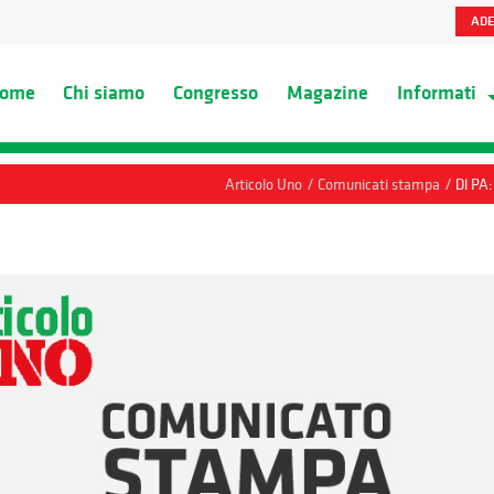
ADE
ome
Chi siamo
Congresso
Magazine
Informati
/
/
Articolo Uno
Comunicati stampa
Dl PA: