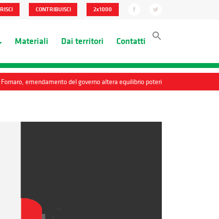
RISCI
CONTRIBUISCI
2x1000
Materiali
Dai territori
Contatti
 Fornaro, emendamento del governo altera equilibrio poteri