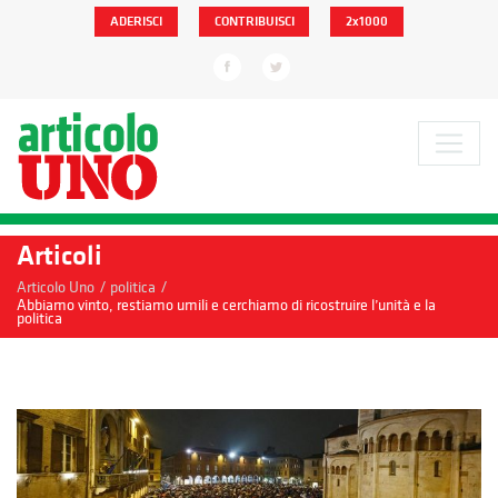
ADERISCI
CONTRIBUISCI
2x1000
Articoli
/
/
Articolo Uno
politica
Abbiamo vinto, restiamo umili e cerchiamo di ricostruire l’unità e la
politica