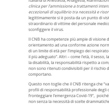
Italiana di Anestesia, Analgesia, Rianimazio
clinica per l’ammissione a trattamenti intens
eccezionali di squilibrio tra necessità e riso
legittimamente si è posta da un punto di vi
straordinario di vittime del personale medic
sconfiggere il virus.
Il CNB ha competenze più ampie di visione dell
orientamento ad una conforme azione normati
di un limite di età per l’impiego dei respirator
il più adeguato”. Altri – come l’età, il sesso, 
la disabilità, la responsabilità rispetto a c
non sono ritenuti condivisibili per il rischio
comportano.
Questo non toglie che il CNB ritenga che “vad
profili di responsabilità professionale degli o
fronteggiare l’emergenza Covid-19”, poiché p
non senza la necessità di scelte drammatiche