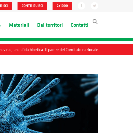
RISCI
CONTRIBUISCI
2x1000
Materiali
Dai territori
Contatti
onavirus, una sfida bioetica. Il parere del Comitato nazionale