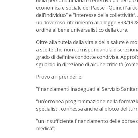
della persona umana e l’effettiva partecipazio
economica e sociale del Paese”. Quindi l’arti
dell’individuo” e “interesse della collettivit
un doveroso riferimento alla legge 833/1978, 
ordine al bene universalistico della cura.
Oltre alla tutela della vita e della salute è m
a scelte che non corrispondano a discrezional
grado di definire condotte condivise. Appro
sguardo in direzione di alcune criticità (come
Provo a riprenderle:
“finanziamenti inadeguati al Servizio Sanitar
“un’erronea programmazione nella formazion
specialisti, connessa anche al blocco del tur
“un insufficiente finanziamento delle borse d
medica”;