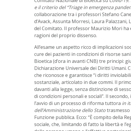
Comitato Nazionale di Bioetica su
Covid-19: 
e il criterio del “Triage in emergenza pande
collaborazione tra i professori Stefano Can
d’Avack, Assunta Morresi, Laura Palazzani, L
del Comitato. Il professor Maurizio Mori ha e
ragioni del proprio dissenso.
All’esame un aspetto ricco di implicazioni soci
cure dei pazienti in condizioni di risorse san
Bioetica (d’ora in avanti CNB) tre principi: giu
Dichiarazione Universale dei Diritti Umani. Co
che riconosce e garantisce “i diritti inviolabi
sostanziale, articolato in due commi. Il primo
davanti alla legge, senza distinzione di sesso, 
di condizioni personali e sociali”. Il secondo
l’avvio di un processo di riforma tuttora
in i
dell’Amministrazione dello Stato
trasmesso a
Funzione pubblica. Ecco: “È compito della Re
sociale, che, limitando di fatto la libertà e l