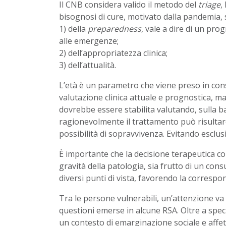
Il CNB considera valido il metodo del
triage
,
bisognosi di cure, motivato dalla pandemia, 
1) della
preparedness
, vale a dire di un p
alle emergenze;
2) dell’appropriatezza clinica;
3) dell’attualità.
L’età è un parametro che viene preso in cons
valutazione clinica attuale e prognostica, ma
dovrebbe essere stabilita valutando, sulla bas
ragionevolmente il trattamento può risultare
possibilità di sopravvivenza. Evitando esclusi
È importante che la decisione terapeutica con
gravità della patologia, sia frutto di un cons
diversi punti di vista, favorendo la correspon
Tra le persone vulnerabili, un’attenzione va d
questioni emerse in alcune RSA. Oltre a specifi
un contesto di emarginazione sociale e affetti