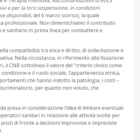
ne e Terapia Intensiva,
Raccomandazioni di etica
ivi e per la loro sospensione, in condizioni
rse disponibili,
del 6 marzo scorso), la quale
sta professionale. Non dimentichiamo il contributo
o e sanitario in prima linea per combattere e
a compatibilità tra etica e diritto, di sollecitazione e
va. Nella circostanza, in riferimento alla fissazione
i, il CNB sottolinea il valore del “criterio clinico come
la condizione e il ruolo sociale, l’appartenenza etnica,
omportamenti che hanno indotto la patologia, i costi –
 discriminatorio, per quanto non voluto, che
a presa in considerazione l’idea di limitare eventuali
peratori sanitari in relazione alle attività svolte per
osti di fronte a decisioni improvvise e impreviste
.