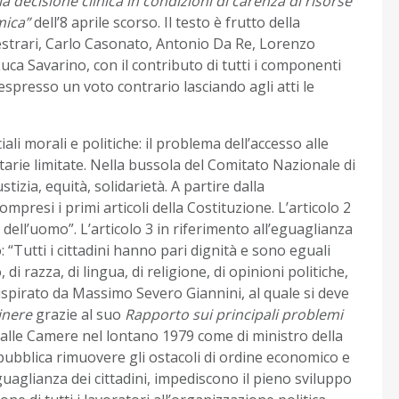
la decisione clinica in condizioni di carenza di risorse
mica”
dell’8 aprile scorso. Il testo è frutto della
estrari, Carlo Casonato, Antonio Da Re, Lorenzo
uca Savarino, con il contributo di tutti i componenti
spresso un voto contrario lasciando agli atti le
ali morali e politiche: il problema dell’accesso alle
itarie limitate. Nella bussola del Comitato Nazionale di
stizia, equità, solidarietà. A partire dalla
mpresi i primi articoli della Costituzione. L’articolo 2
li dell’uomo”. L’articolo 3 in riferimento all’eguaglianza
: “Tutti i cittadini hanno pari dignità e sono eguali
di razza, di lingua, di religione, di opinioni politiche,
, ispirato da Massimo Severo Giannini, al quale si deve
tinere
grazie al suo
Rapporto sui principali problemi
lle Camere nel lontano 1979 come di ministro della
pubblica rimuovere gli ostacoli di ordine economico e
’eguaglianza dei cittadini, impediscono il pieno sviluppo