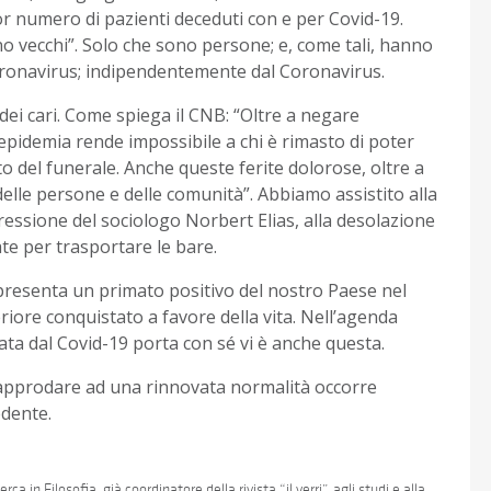
 numero di pazienti deceduti con e per Covid-19.
no vecchi”. Solo che sono persone; e, come tali, hanno
 Coronavirus; indipendentemente dal Coronavirus.
 dei cari. Come spiega il CNB: “Oltre a negare
epidemia rende impossibile a chi è rimasto di poter
ito del funerale. Anche queste ferite dolorose, oltre a
delle persone e delle comunità”. Abbiamo assistito alla
essione del sociologo Norbert Elias, alla desolazione
ate per trasportare le bare.
ppresenta un primato positivo del nostro Paese nel
iore conquistato a favore della vita. Nell’agenda
cata dal Covid-19 porta con sé vi è anche questa.
r approdare ad una rinnovata normalità occorre
edente.
ca in Filosofia, già coordinatore della rivista “il verri”, agli studi e alla