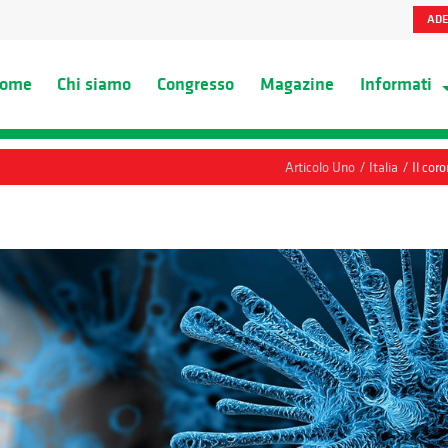
ADE
ome
Chi siamo
Congresso
Magazine
Informati
/
/
Articolo Uno
Italia
Il cor