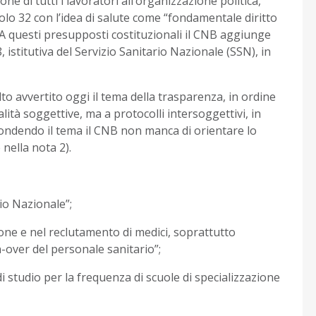
ne di tutti i lavoratori all’organizzazione politica,
colo 32 con l’idea di salute come “fondamentale diritto
à”. A questi presupposti costituzionali il CNB aggiunge
istitutiva del Servizio Sanitario Nazionale (SSN), in
olto avvertito oggi il tema della trasparenza, in ordine
ità soggettive, ma a protocolli intersoggettivi, in
fondendo il tema il CNB non manca di orientare lo
 nella nota 2).
io Nazionale”;
e e nel reclutamento di medici, soprattutto
n-over del personale sanitario”;
i studio per la frequenza di scuole di specializzazione