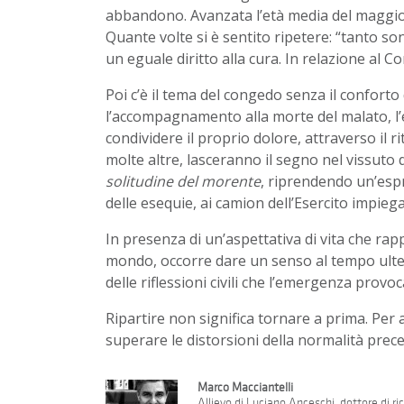
abbandono. Avanzata l’età media del maggior
Quante volte si è sentito ripetere: “tanto so
un eguale diritto alla cura. In relazione al
Poi c’è il tema del congedo senza il conforto
l’accompagnamento alla morte del malato, l’
condividere il proprio dolore, attraverso il r
molte altre, lasceranno il segno nel vissuto 
solitudine del morente
, riprendendo un’espr
delle esequie, ai camion dell’Esercito impieg
In presenza di un’aspettativa di vita che ra
mondo, occorre dare un senso al tempo ulter
delle riflessioni civili che l’emergenza provo
Ripartire non significa tornare a prima. Pe
superare le distorsioni della normalità prec
Marco Macciantelli
Allievo di Luciano Anceschi, dottore di ricer