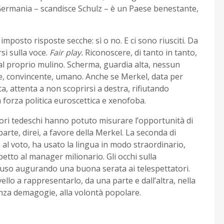
Germania – scandisce Schulz – è un Paese benestante,
imposto risposte secche: sì o no. E ci sono riusciti. Da
rsi sulla voce.
Fair play.
Riconoscere, di tanto in tanto,
a al proprio mulino. Scherma, guardia alta, nessun
e, convincente, umano. Anche se Merkel,
data per
ta, attenta a non scoprirsi a destra, rifiutando
la forza politica euroscettica e xenofoba.
tori tedeschi hanno potuto misurare l’opportunità di
parte, direi, a favore della Merkel. La seconda di
lo al voto, ha usato la lingua in modo straordinario,
petto al manager milionario. Gli occhi sulla
cluso augurando una buona serata ai telespettatori.
llo a rappresentarlo, da una parte e dall’altra, nella
enza demagogie, alla volontà popolare.