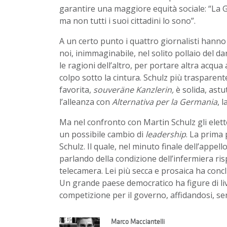
garantire una maggiore equità sociale: “La 
ma non tutti i suoi cittadini lo sono”.
A un certo punto i quattro giornalisti hanno 
noi, inimmaginabile, nel solito pollaio del da
le ragioni dell’altro, per portare altra acqu
colpo sotto la cintura.
Schulz più trasparent
favorita,
souveräne Kanzlerin,
è solida, astu
l’alleanza con
Alternativa per la Germania
, 
Ma nel confronto con Martin Schulz gli elet
un possibile cambio di
leadership
. La prima 
Schulz. Il quale, nel minuto finale dell’appel
parlando della condizione dell’infermiera ris
telecamera. Lei più secca e prosaica ha con
Un grande paese democratico ha figure di live
competizione per il governo, affidandosi, s
Marco Macciantelli