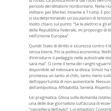
di fondo. La politica estera: dal ruolo dell’Un
pericolo del dittatore nordcoreano. Nella ric
militare: per Merkel, insieme a Trump. E poi: 
si sta determinando un’
escalation
di tension
molto chiaro sul punto: “Se le elettrici e gli
della Repubblica Federale, mi propongo di b
nell’Unione Europea”.
Quindi: Stato di diritto e sicurezza contro il
senza isterie. Poi la politica econo
mica. Welfa
d’introdurre il pedaggio nelle autostrade ted
sarà mai”. O come il tema dei ranghi sguarnit
disponibile ad indossare la divisa. Schulz ha
promessa un tanto al chilo, tanto meno sull
dell’opportunità di non aumentarle. Nessun 
dell’antipolitica. Affidabilità. Serietà. Rispetto
Lei pragmatica.
Glissa sulla domanda relativa 
una delle due giornaliste sull’accusa di esser
“cancelliera dell’auto”. Lui empatico. Concent