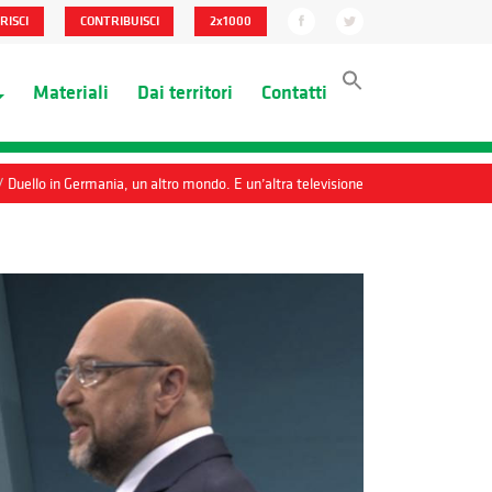
RISCI
CONTRIBUISCI
2x1000
Materiali
Dai territori
Contatti
/
Duello in Germania, un altro mondo. E un’altra televisione