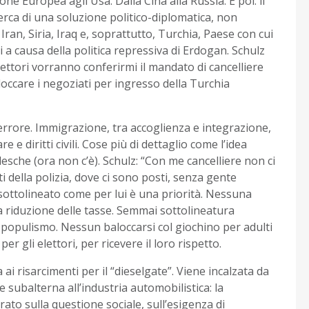
ione Europea agli Usa. Dalla Cina alla Russia. E poi: il
erca di una soluzione politico-diplomatica, non
Iran, Siria, Iraq e, soprattutto, Turchia, Paese con cui
i a causa della politica repressiva di Erdogan.
Schulz
 elettori vorranno conferirmi il mandato di cancelliere
loccare
i negoziati per ingresso della Turchia
 terrore. Immigrazione, tra accoglienza e integrazione,
re e diritti civili. Cose più di dettaglio come l’idea
esche (ora non c’è). Schulz: “
Con me cancelliere non ci
i della polizia, dove ci sono posti, senza gente
 sottolineato come per lui è una priorità. Nessuna
a riduzione delle tasse. Semmai sottolineatura
populismo. Nessun baloccarsi col giochino per adulti
 per gli elettori, per ricevere il loro rispetto.
ai risarcimenti per il “dieselgate”. Viene incalzata da
e subalterna all’industria automobilistica: la
rato sulla questione sociale, sull’esigenza di