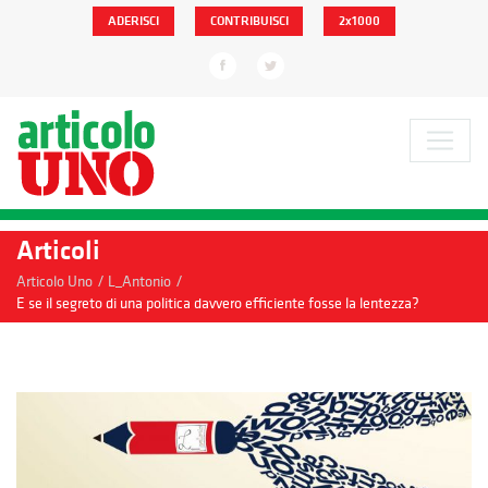
ADERISCI
CONTRIBUISCI
2x1000
Articoli
/
/
Articolo Uno
L_Antonio
E se il segreto di una politica davvero efficiente fosse la lentezza?