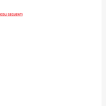
avigazione
ICOLI SEGUENTI
ticoli