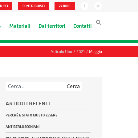
RISCI
CONTRIBUISCI
2x1000
Materiali
Dai territori
Contatti
/
/
Articolo Uno
2021
Maggio
Ricerca
per:
ARTICOLI RECENTI
PERCHÉ È STATO GIUSTO ESSERE
ANTIBERLUSCONIANI