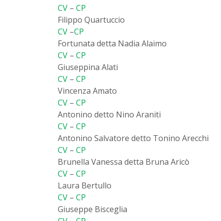
CV
–
CP
Filippo Quartuccio
CV
–
CP
Fortunata detta Nadia Alaimo
CV
–
CP
Giuseppina Alati
CV
–
CP
Vincenza Amato
CV
–
CP
Antonino detto Nino Araniti
CV
–
CP
Antonino Salvatore detto Tonino Arecchi
CV
–
CP
Brunella Vanessa detta Bruna Aricò
CV
–
CP
Laura Bertullo
CV
–
CP
Giuseppe Bisceglia
CV
–
CP