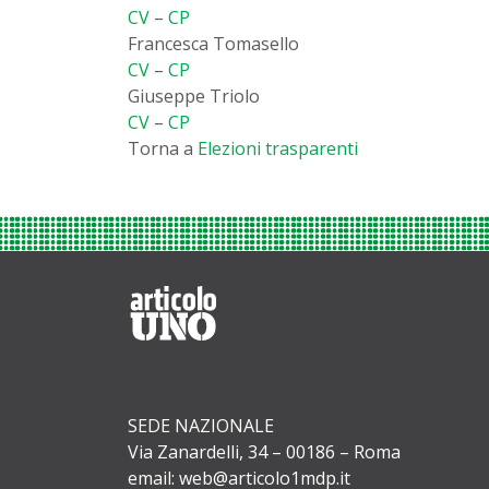
CV
–
CP
Francesca Tomasello
CV
–
CP
Giuseppe Triolo
CV
–
CP
Torna a
Elezioni trasparenti
SEDE NAZIONALE
Via Zanardelli, 34 – 00186 – Roma
email: web@articolo1mdp.it